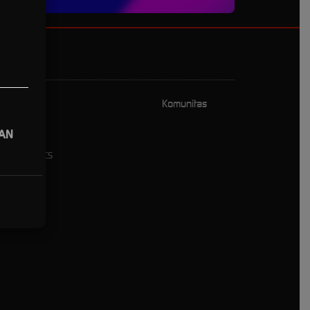
Komunitas
3860735
DAN
COR77REALCS