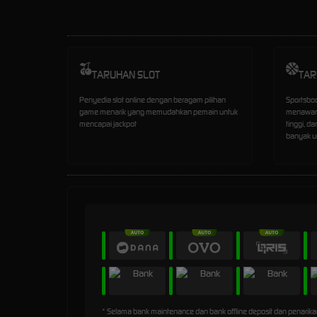
TARUHAN SLOT
TAR
Penyedia slot online dengan beragam pilihan
Sportsboo
game menarik yang memudahkan pemain untuk
menawark
mencapai jackpot
tinggi, d
banyak u
* Selama bank maintenance dan bank offline deposit dan penarikan