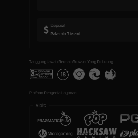
Deposit
Rata-rata 3 Menit
Tanggung Jawab Bermain
Browser Yang Didukung
Platform Penyedia Layanan
Slots