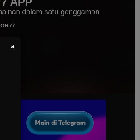
7 APP
rmainan dalam satu genggaman
COR77
stalasi
×