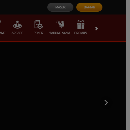
MASUK
DAFTAR
GAME
ARCADE
POKER
SABUNG AYAM
PROMOSI