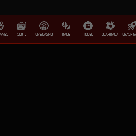
GAMES
SLOTS
LIVE CASINO
RACE
TOGEL
OLAHRAGA
CRASH 