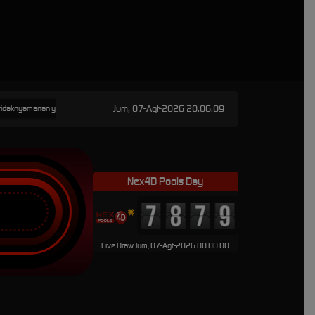
Jum, 07-Agt-2026 20.06.09
amanan yang mungkin ditimbulkan.
Pemeliharaan Terjadwal: MarbleX pada 31-Jul-2026 dari 00
Nex4D Pools Day
Live Draw Jum, 07-Agt-2026 00.00.00