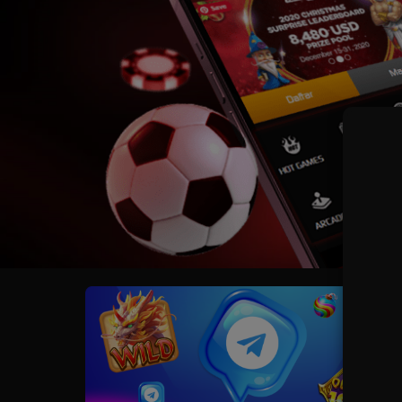
IDR
921,600.00
Mahjong Wins Bonus
nga****o
IDR
912,500.00
Mahjong Wins Bonus
nga****o
IDR
857,000.00
Mahjong Wins Bonus
nga****o
IDR
840,000.00
Mahjong Wins Bonus
basti****1
IDR
839,090.00
Gates of Olympus Super
Scatter
balo****g
IDR
802,380.00
Gates of Olympus Super
Scatter