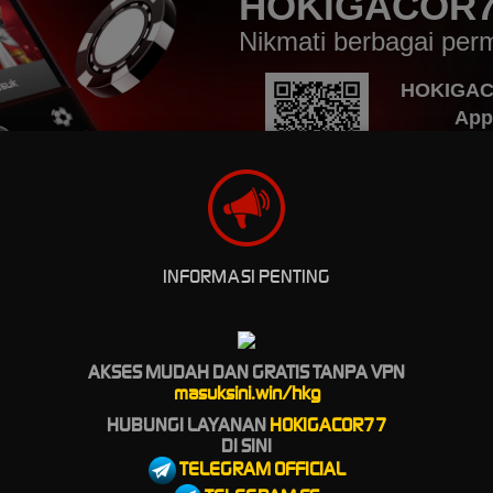
HOKIGACOR7
Nikmati berbagai pe
HOKIGA
App
Panduan in
Pindai kode QR
untuk Unduh
Android APK
INFORMASI PENTING
AKSES MUDAH DAN GRATIS TANPA VPN
masuksini.win/hkg
HUBUNGI LAYANAN
HOKIGACOR77
DI SINI
TELEGRAM OFFICIAL