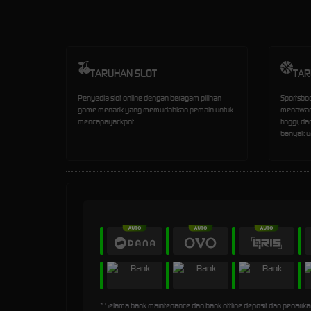
TARUHAN SLOT
TAR
Penyedia slot online dengan beragam pilihan
Sportsboo
game menarik yang memudahkan pemain untuk
menawark
mencapai jackpot
tinggi, d
banyak u
* Selama bank maintenance dan bank offline deposit dan penarikan