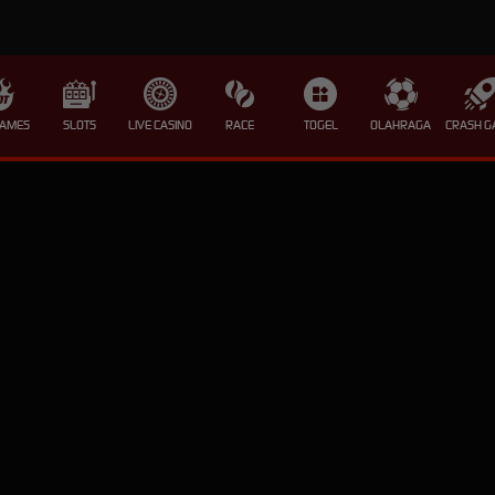
GAMES
SLOTS
LIVE CASINO
RACE
TOGEL
OLAHRAGA
CRASH 