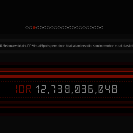
aktu ini, PP Virtual Sports permainan tidak akan tersedia. Kami memohon maaf atas ketidakny
IDR
12,738,036,048