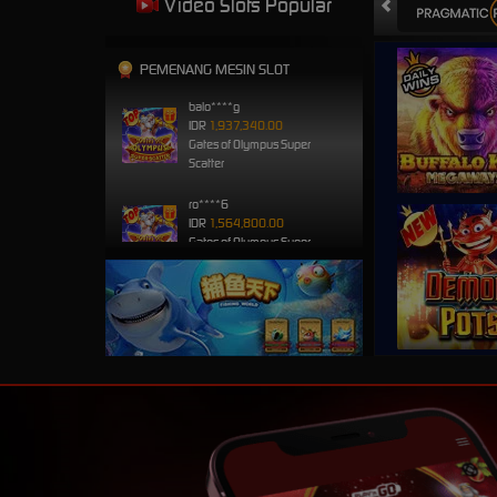
Video Slots Popular
PEMENANG MESIN SLOT
balo****g
IDR
1,937,340.00
Gates of Olympus Super
Scatter
ro****6
IDR
1,564,800.00
Gates of Olympus Super
Scatter
balo****g
IDR
1,310,700.00
Gates of Olympus Super
Scatter
nga****o
IDR
1,114,000.00
Mahjong Wins Bonus
nga****o