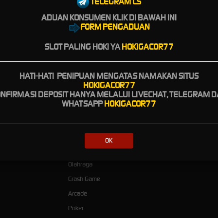
TELEGRAM CS
ADUAN KONSUMEN KLIK DI BAWAH INI
FORM PENGADUAN
 Hari
SLOT PALING HOKI YA
HOKIGACOR77
Kategori
Dukungan
HATI-HATI PENIPUAN MENGATAS NAMAKAN SITUS
HOKIGACOR77
Hot Games
+63997
NFIRMASI DEPOSIT HANYA MELALUI LIVECHAT, TELEGRAM 
WHATSAPP
HOKIGACOR77
Slots
HOKIGA
Live Casino
Race
OK
Togel
Olahraga
Crash Game
Arcade
Poker