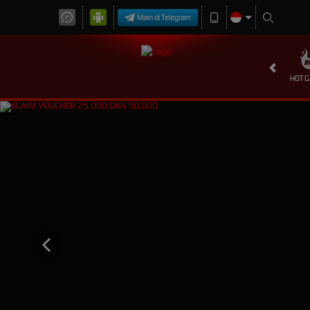
Main di Telegram
HOT 