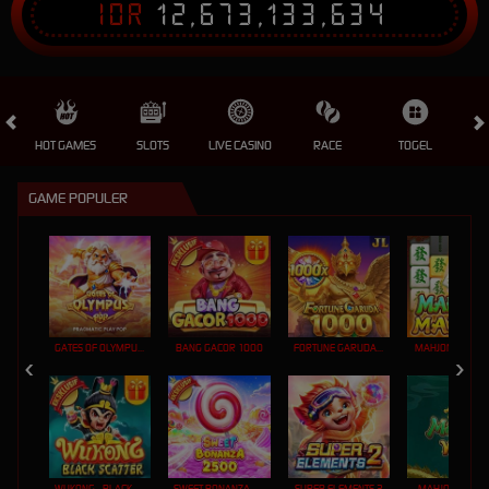
IDR
12,673,133,634
HOT GAMES
SLOTS
LIVE CASINO
RACE
TOGEL
OL
GAME POPULER
GATES OF OLYMPUS POP
BANG GACOR 1000
FORTUNE GARUDA 1000
MAHJONG MAX
WUKONG - BLACK SCATTER
SWEET BONANZA 2500
SUPER ELEMENTS 2
MAHJONG WAYS