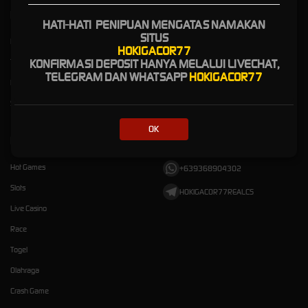
Kebijaksanaan
Platform
HATI-HATI PENIPUAN MENGATAS NAMAKAN
SITUS
Responsible Gambling
Promosi
HOKIGACOR77
KONFIRMASI DEPOSIT HANYA MELALUI LIVECHAT,
Tentang HOKIGACOR77
Loyalty
TELEGRAM DAN WHATSAPP
HOKIGACOR77
Pusat Bantuan
Referral
Syarat dan Ketentuan
OK
Kategori
Dukungan
Hot Games
+639368904302
Slots
HOKIGACOR77REALCS
Live Casino
Race
Togel
Olahraga
Crash Game