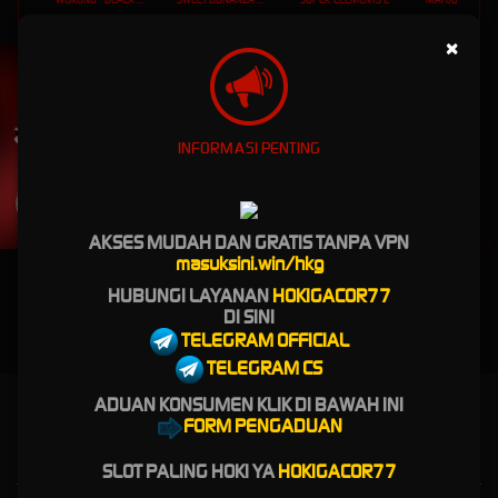
×
UNDUH
HOKIGACOR77 APP
Nikmati berbagai permainan dalam satu
genggaman
INFORMASI PENTING
UNDUH
PANDUAN INSTALASI
AKSES MUDAH DAN GRATIS TANPA VPN
masuksini.win/hkg
HUBUNGI LAYANAN
HOKIGACOR77
DI SINI
TELEGRAM OFFICIAL
TELEGRAM CS
ADUAN KONSUMEN KLIK DI BAWAH INI
HOKIGACOR77: Link Situs Slot Gacor Kaya Dalam 1 Hari
FORM PENGADUAN
SLOT PALING HOKI YA
HOKIGACOR77