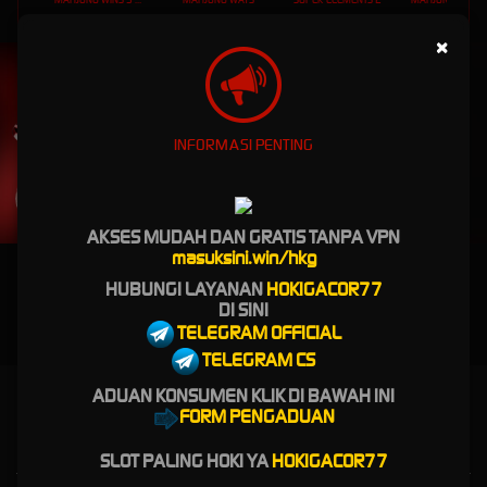
×
UNDUH
HOKIGACOR77 APP
Nikmati berbagai permainan dalam satu
genggaman
INFORMASI PENTING
UNDUH
PANDUAN INSTALASI
AKSES MUDAH DAN GRATIS TANPA VPN
masuksini.win/hkg
HUBUNGI LAYANAN
HOKIGACOR77
DI SINI
TELEGRAM OFFICIAL
TELEGRAM CS
ADUAN KONSUMEN KLIK DI BAWAH INI
HOKIGACOR77: Link Situs Slot Gacor Kaya Dalam 1 Hari
FORM PENGADUAN
SLOT PALING HOKI YA
HOKIGACOR77