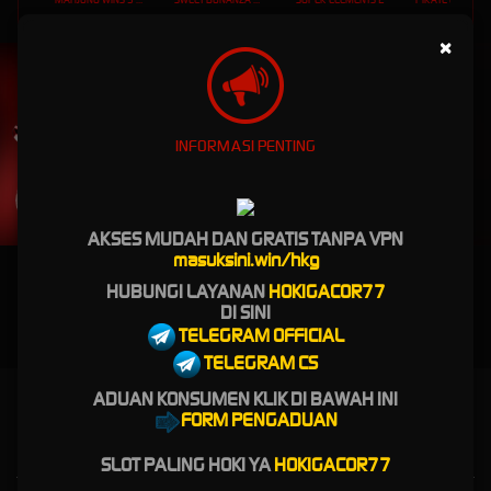
×
UNDUH
HOKIGACOR77 APP
Nikmati berbagai permainan dalam satu
genggaman
INFORMASI PENTING
UNDUH
PANDUAN INSTALASI
AKSES MUDAH DAN GRATIS TANPA VPN
masuksini.win/hkg
HUBUNGI LAYANAN
HOKIGACOR77
DI SINI
TELEGRAM OFFICIAL
TELEGRAM CS
ADUAN KONSUMEN KLIK DI BAWAH INI
HOKIGACOR77: Link Situs Slot Gacor Kaya Dalam 1 Hari
FORM PENGADUAN
SLOT PALING HOKI YA
HOKIGACOR77