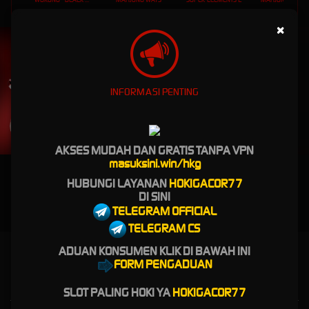
×
UNDUH
HOKIGACOR77 APP
Nikmati berbagai permainan dalam satu
genggaman
INFORMASI PENTING
UNDUH
PANDUAN INSTALASI
AKSES MUDAH DAN GRATIS TANPA VPN
masuksini.win/hkg
HUBUNGI LAYANAN
HOKIGACOR77
DI SINI
TELEGRAM OFFICIAL
TELEGRAM CS
ADUAN KONSUMEN KLIK DI BAWAH INI
HOKIGACOR77: Link Situs Slot Gacor Kaya Dalam 1 Hari
FORM PENGADUAN
SLOT PALING HOKI YA
HOKIGACOR77