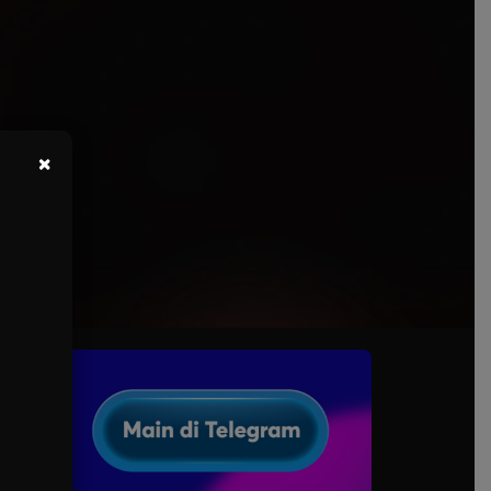
×
Pindai kode
untuk Und
Android A