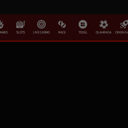
GAMES
SLOTS
LIVE CASINO
RACE
TOGEL
OLAHRAGA
CRASH 