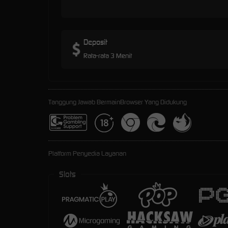
Deposit
Rata-rata 3 Menit
Tanggung Jawab Bermain
Browser Yang Didukung
Platform Penyedia Layanan
Slots