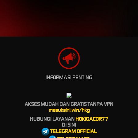
INFORMASI PENTING
AKSES MUDAH DAN GRATIS TANPA VPN
masuksini.win/hkg
HUBUNGI LAYANAN
HOKIGACOR77
DI SINI
TELEGRAM OFFICIAL