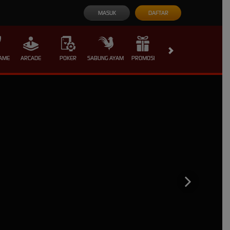
MASUK
DAFTAR
GAME
ARCADE
POKER
SABUNG AYAM
PROMOSI