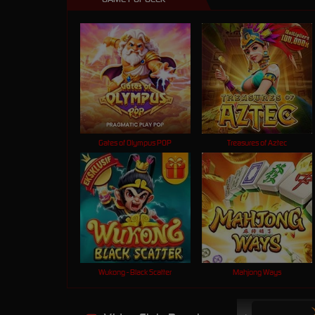
Gates of Olympus POP
Treasures of Aztec
Wukong - Black Scatter
Mahjong Ways