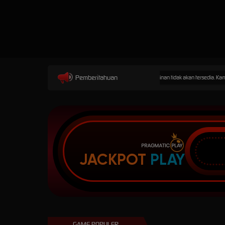
Pemberitahuan
p-2026 15.00.00. Selama waktu ini, PP Virtual Sports permainan tidak akan tersedia. Kami mem
JACKPOT
PLAY
GAME POPULER