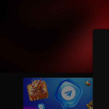
Mahjong Wins Bonus
balo****g
IDR
1,472,640.00
Gates of Olympus Super
Scatter
balo****g
IDR
1,310,700.00
Gates of Olympus Super
Scatter
balo****g
IDR
1,267,800.00
Gates of Olympus Super
Scatter
nga****o
IDR
1,114,000.00
Mahjong Wins Bonus
nga****o
IDR
921,600.00
Mahjong Wins Bonus