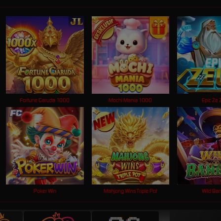
Fortune Garuda 1000
Mochi Mania 1000
Epic Ze 
Poker Win
Mahjong Wins Triple Pot
Wild Ban