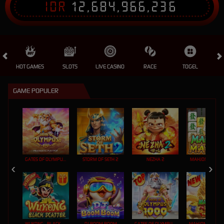
IDR
12,684,966,236
HOT GAMES
SLOTS
LIVE CASINO
RACE
TOGEL
OL
GAME POPULER
GATES OF OLYMPUS POP
STORM OF SETH 2
NEZHA 2
MAHJONG MAX
WUKONG - BLACK SCATTER
DJ BOOM BOOM
GATES OF OLYMPUS 1000