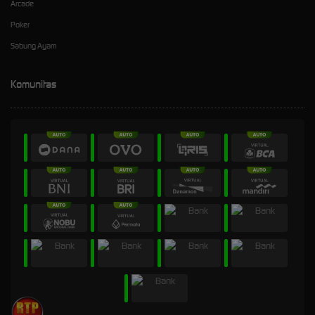
Arcade
Poker
Sabung Ayam
Komunitas