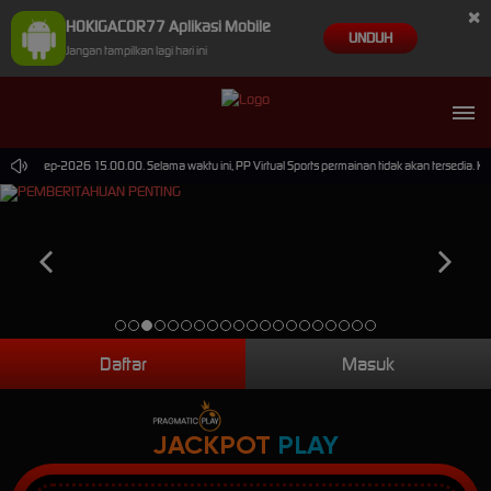
×
HOKIGACOR77 Aplikasi Mobile
UNDUH
Jangan tampilkan lagi hari ini
pai 30-Sep-2026 15.00.00. Selama waktu ini, PP Virtual Sports permainan tidak akan tersedia.
Daftar
Masuk
JACKPOT
PLAY