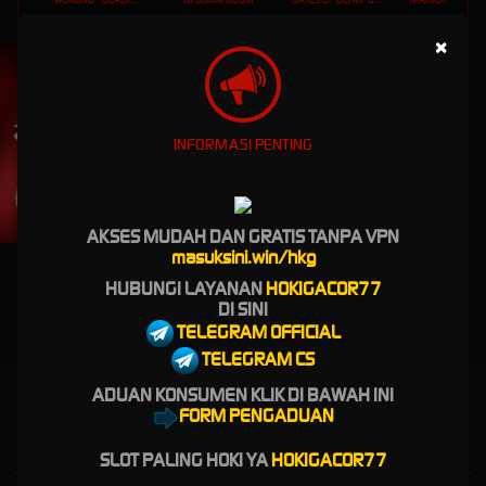
×
UNDUH
HOKIGACOR77 APP
Nikmati berbagai permainan dalam satu
genggaman
INFORMASI PENTING
UNDUH
PANDUAN INSTALASI
AKSES MUDAH DAN GRATIS TANPA VPN
masuksini.win/hkg
HUBUNGI LAYANAN
HOKIGACOR77
DI SINI
TELEGRAM OFFICIAL
TELEGRAM CS
ADUAN KONSUMEN KLIK DI BAWAH INI
HOKIGACOR77: Link Situs Slot Gacor Kaya Dalam 1 Hari
FORM PENGADUAN
SLOT PALING HOKI YA
HOKIGACOR77