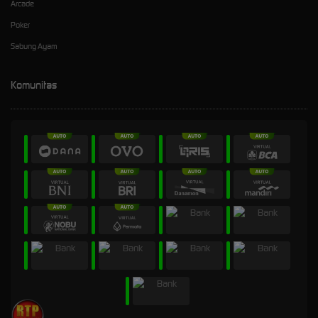
Arcade
Poker
Sabung Ayam
Komunitas