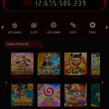
IDR
12,675,586,239
HOT GAMES
SLOTS
LIVE CASINO
RACE
TOGEL
OL
GAME POPULER
GATES OF OLYMPUS POP
STORM OF SETH 2
NEZHA 2
MAHJONG MAX
WUKONG - BLACK SCATTER
SWEET BONANZA 2500
POKER WIN
MAHJONG WAYS